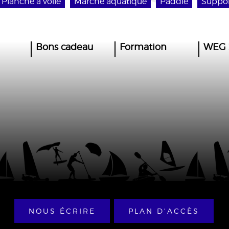
Planche à voile
Marche aquatique
Paddle
Support
Bons cadeau
Formation
WEG 
NOUS ÉCRIRE
PLAN D'ACCÈS