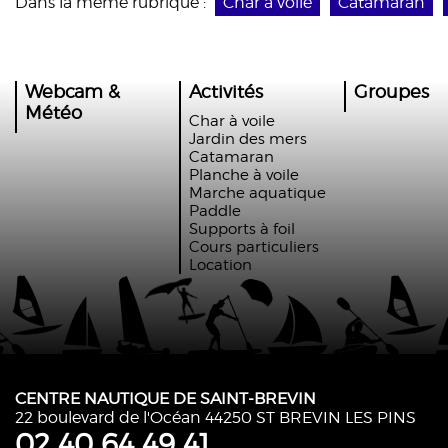
Dans la même rubrique :
Char à voile
Catamaran
Webcam &
Activités
Groupes
Météo
Char à voile
Jardin des mers
Catamaran
Planche à voile
Marche aquatique
Paddle
Supports à foil
Cours particuliers
Location
CENTRE NAUTIQUE DE SAINT-BREVIN
22 boulevard de l'Océan 44250 ST BREVIN LES PINS
02 40 64 49 41